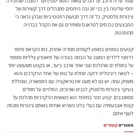
עומד עליה ורוכב על הגלים (מאוד הומוריסטי) ועד לסצנה שמזכירה
יחסי שליטה בין בני זוג ובה היחסים מתנהלים דרך קשירות של
צינורות פלסטיק. כל זה דרך תנועות רפטטיביות שבהן נראה כי
המבצעים נכנסים לטראנס ומותירים גם את הקהל בבהייה
מהופנטת.
קטעים נוספים במופע לקוחים ממדיה אחרת, כמו הקראת סיפור
דרמטי לילדים המוצג על הבמה בצורה של תיאטרון צלליות ומספר
על בתולת ים שהולכת שבי אחר ארנב ביער, או בקטע משעשע יותר
– לטאה דיגיטלית ירוקה זוחלת על גופו של אחד הרקדנים והוא
משחק עמה. יש גם לא מעט אינטראקציה עם התפאורה, שכוללת
בעיקר צינורות פלסטיק לבנים וארוכים, התלויים על מתלים
מסתובבים. קטע זכור במיוחד הוא כשאחת הרקדניות מהלכת על
קצות אצבעותיה עם נעלי בלט כשהיא אוחזת באותם צינורות ומנסה
לעוף איתם.
מאמרים
קשורים