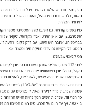
הערב.
ולהצטרף לקרנבל משם.
פרוע עד הסוף
עם תוכניות הבנייה והחידוש לכל איזור קינג’ס קרוס, עק
סנטרל (25-26/8), אחד מאירועי הדאנס הגדולים בלונדון בארבעת השנים האחרונות, יתקיים הקיץ בפעם האחרונה במקום מושבו המקורי בהאנגרים שב’יורק וויי’.
התבנית, כבשנים קודמות – אם כי הפעם עם קורטוב סנטימ
גריים, דאב-סטפ, אלקטרוניקה, היפ-הופ, ברייקס, דראם-
הבלגית Goose. את רשימת האמנים המלאה, שכוללת למעלה ממאה שמות, ניתן למצוא באתר הפסטיבל.
רואים 6/6
עבור ילדים בגילאים 5-16 בליווי מבוגר המשלם מחיר מלא, כאשר כל שני ילדים נוספים משלמים כל אחד רק מחצית ממחיר הכרטיס.