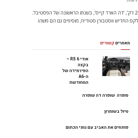
חלק מתחנות הטיוב באיזור יהיו סגורות, או מוגבלות בכניסה ויציאה מהן. למי שלא מפריע לצעוד קצת, מומלץ לרדת בתחנות High Street Kensington, או-Westbourne Park
 יפה בתרבות המועדונים של לונדון. טי.די.קיי קרוס
רגראונד הבריטית על שלל גווניה הנוכחיים: אינדי,
ד’ (כתקליטנים), ג’יימס הולדן, פול הפוורת’ (Phones), ‘גולדילוקס’, ‘קיק אאוט דה ג’אנק’, ‘קווינס אוף נויז’, ‘גרין וולווט’, ואנני מאק
(מ’רדיו 1′) כמו גם הופעות רקידות של הרכבים כדוגמת: ‘פריינדלי פיירז’, ‘מטרונומי’, ‘סאות’ סנטרל’, Battle, ‘שיט-דיסקו’, These New Puritans, ‘טו מיי בוי’ ולהקת האלקטרו-רוק
ן שבועיים המציע לילדים כרטיסי תיאטרון בחינם להצגות בווסט-אנד. המבצע תקף