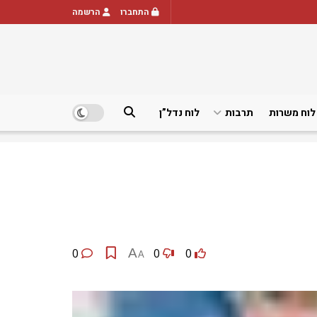
התחברו
הרשמה
לוח משרות
תרבות
לוח נדל”ן
0
A
0
0
A