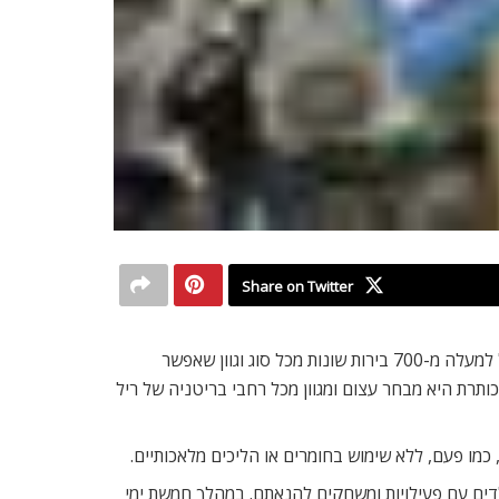
Share on Twitter
הכל מתחיל בסערה ובכוס… בירה. רוצים להכיר טעמים חדשים? פסטיבל הבירה (7-11/8) מיועד בדיוק בשבילכם. הפסטיבל כולל למעלה מ-700 בירות שונות מכל סוג וגוון שאפשר
הכותרת היא מבחר עצום ומגוון מכל רחבי בריטניה של ריל
לילדים עם פעילויות ומשחקים להנאתם. במהלך חמשת ימי