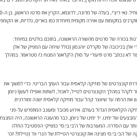
ב הארכת קו היורוסטאר עד לתחנת ‘סנט פאנקרס’ – באה לסיומה גם תקופה
נטליות – היא של מוזיקת מועדונים איכותית, הבאה לייצג את סצינת האנד
אנד-בייס, דיפ-האוס, דיסקו וכל דבר אפשרי ביניהם.
הפסטיבל יכלול סטים של מיסטר סקראפ, ‘פרנץ פרדיננ
דרך נהדרת לסיים את החופש הגדול – שבוע הילד (17-31/8), שחוגג השנה עשור לקיומו, הוא מבצע ב