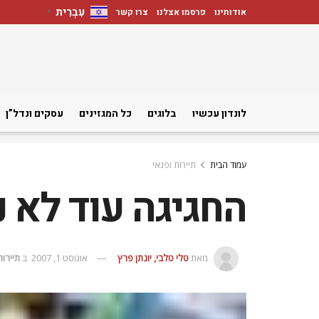
עִבְרִית
אודותינו
פרסמו אצלנו
צרו קשר
▼
לונדון עכשיו
בלוגים
כל המגזינים
עסקים ונדל”ן
עמוד הבית
תיירות ופנאי
החגיגה עוד לא 
מאת
טלי טלבי, יונתן פרץ
אוגוסט 1, 2007
ב
תיירות