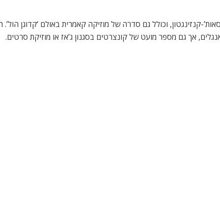
 על הגג’, ‘בילי אליוט’, ‘גריז’, ‘חנות קטנה ומטריפה’, ‘מרי פופינס’, ‘צל
מאחורי הקלעים, ומפגשים עם הקאסט. במהלך תקופת הפסטיבל ילדים בעל
 עוד יש מבוגר שמזמין ארוחה בתשלום עבור עצמו. ישנם עוד אטרקציות ומב
Olymp