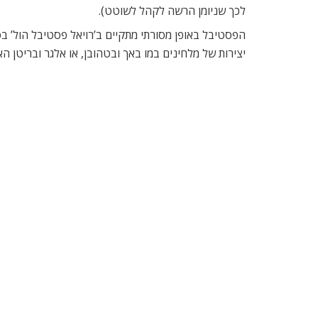
המבצע כולל בעיקר מחזות זמר, ביניהם: ‘מלך האריות’, ‘כנר
כדוגמת: ’39 מדרגות’, ו’מלכודת העכברים’.
בנוסף, חלק ניכר מההצגות כוללות סדנאות, או מבט על 
כגון, ‘מקסוול’ז’, ‘בלה איטליה’, ו’סטיקי פינגרס’, כל
הילד’.
פסטיבל הבירה 7-11/8
ia Exhibition Centre, Hammersmith Road, W14
www.camra.co.uk
פסטיבל פורטובלו 2-21/8
Tube: Ladbroke Grove / Westbourne Park
www.portobellofilmfestival.com
בי.בי.סי פרומס 13/7-8/9
Royal Albert Hall, Kensington Gore, SW7