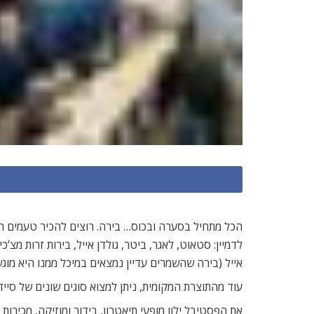
לדמיין: סטאוט, לאגר, ביטר, גולדן אייל, בירות זרות מצ
אייל (בירה שהשמרים עדיין נמצאים במיכל ממנו היא מו
עוד מהתוצרת המקומית, ניתן למצוא סוגים שונים של סיידר, ו-Perry (כמו סיידר, רק על בסיס אגסים), שמופקים כולם באופן טבעי, כמו פעם, ללא שימוש בחומרים או הליכ
את הפסטיבל ילוו מופעי תיאטרון, בידור ומוזיקה, מכירו