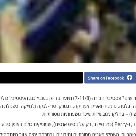
Share on Facebook
’כיה, בלגיה, גרמניה ואפילו אמריקה, דנמרק, סרי-לנקה וג’מייקה, כשגולת 
גשת) – בחלקו ממבשלות שיכר משפחתיות מסורתיות.
ים מלאכותיים.
ת פומביות, משחקי פאבים מסורתיים וחידונים, ובמתחם יהיה אזור מיוחד 