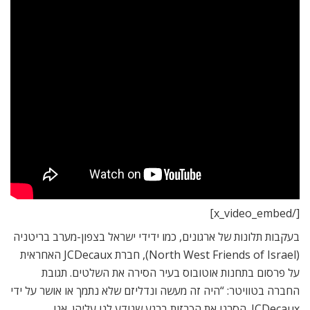
[/x_video_embed]
בעקבות תלונות של ארגונים, כמו ידידי ישראל בצפון-מערב בריטניה
(North West Friends of Israel), חברת
JCDecaux האחראית
על פרסום בתחנות אוטובוס בעיר הסירה את השלטים. תגובת
החברה בטוויטר: “היה זה מעשה ונדליזם שלא נתמך או אושר על ידי
JCDecaux. הסרנו את הכרזות ברגע שנודע לנו עליהן. אנו