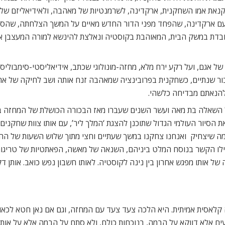
קנאת אמו השחקנית, ארקדינה, לשרמנטיות של מאהבה, ולאידיאליזם שלו ע
עם ארקדינה, שהפחד מפני הדור החדש מאיים על המשך הצלחתה, שהסלב
ובדת במשק הבית, המאוהבת בקוסטיה ונאלצת להינשא למורה המעצבן אות
 אגם, ועל רקע ירח מלא, מחזה-מונולוגי שכתב, אידיאליסטי-סימבוליסטי
בור שנתיים, כשחקנית בפרובינציה שמאהבה זנח אותה ושב לחיקה של אר
להנאתם מבדיחה כלשהי.
על השאלה בת מאה ועשר השנים שעברו מאז הבכורה הכושלת של המחזה 
ת הסיור העולמי הגדול שתוכנן להצגת ‘המלך ליר’, עם אותו צוות שחקני
 מה שיצחיק  ואנחנו צחקנו במשך שעתיים וחצי מתוך שלוש השעות של ה
 הקשר בנוסח המלט ביניהם, השנאה של מאשה, הפאתטיות של טריגורין כג
ה של אותו מפגש אחרון בין נינה לקוסטיה. לאותו חשבון נפש כואב. אות
קלאסית אמיתית. היא הלכה צעד צעד עם המחזה, וגם אם נאן חטא לכאור
ים אלא דווקא על הבמה, בנוכחות כולם, ולא סתם על הבמה אלא על או