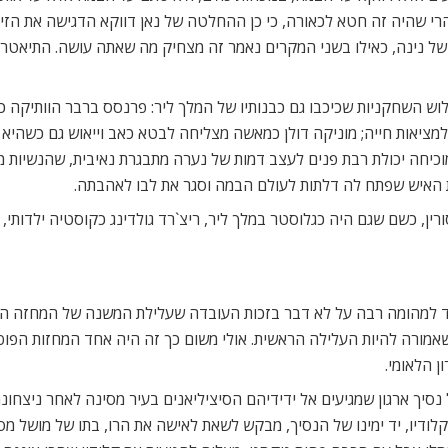
רי שהיה זה חטא לכאורה, כי כן ההחלטה של נאן דווקא הדגישה את הזיק
 של נינה, כאילו בשני המקרים נאמר זה מצחיק מה שאתה עושה. התיאטרון
ש השחקניות שכיכבו גם כבנותיו של המלך ליר: פרנסס ברבר הוותיקה כ
יאות חייה; מוניקה דולן כמאשה מצליחה לבטא כאב וייאוש גם כשהיא מ
יחה יכולת רבת פנים לעצב דמות של נערה מתבגרת נאיבית, שהנשיות מת
 האיש שפתח לה דלתות לעולם הבמה וסגר את לבו לאהבתה.
רין, כשם שגם היה כגלוסטר במלך ליר, ריצ`רד גולדינג כקוסטיה ילדותי, מ
ד למהומה רבה על לא דבר בזכות העובדה שעלילת המשנה של המחזה הופ
ורה להיות העלילה הראשית. אולי משום כך זה היה אחד המחזות הפופול
 הלאומי.
יך ארגון שמגיעים אל ידידיהם הסיציליאנים בעיר מסינה לאחר ניצחונם
קלודיו, יד ימינו של הנסיך, מבקש לשאת לאישה את הרו, בתו של מושל 