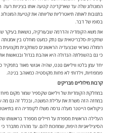
המונולוג שלה עד שארקדינה קטעה אותו בציניות רעה  ה
בתגובות לאותה תיאטרליות שליוותה את קטיעת המונולוג
בסופו של דבר.
את משא הקומדיה והדרמה שבעורקיה, נושאות בעיקר שלו
שחקנית-סלבריטאית עם נתק כמעט מוחלט בין אמנותה למצ
רומולה גאראי שבצעדיה הראשונים כשחקנית מקצועית מוכ
כי גם בהשפלתה הגדולה היא אוהבת בגדול ובנואשות את
יחד עמן בלטו וויליאם גונט, שהיה אנושי מאוד בתפקיד סו
פומפוזיות, וילדותי לא פחות מקוסטיה כמאוהב בנינה.
קרבות מילוליים מבריקים
במחלקת הקומדיות של ויליאם שקספיר שמור מקום מיוח
במחזה הזה משרת את עלילת המשנה, ובכלל זה גם מה שאמ
ניקולאס הייטנר מעלה גרסה משלו לקומדיה הזו בתיאטרון
העלילה הראשית מספרת על חיילים מספרד בראשותו של נס
הסיציליאניות היפות, שמחכות להם. עד מהרה מתברר כי 