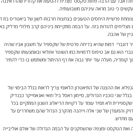
אותלו אבל עם הרבה פחות טקסט  מצליח להטעות את קלודיו שהרו איננה 
תעקשים כי טוב מראה עיניהם משבועותיה.
ומחת פרשיית היחסים הטעונים בצחצוח חרבות-לשון של ביאטריס בת דוד
 מצליחים להודות בזה. על הבמה מתקיימת ביניהם קרב מילולי מדליק באמ
יין של אהבה.
 דוגברי  דמות שהיא בדיחה פרטית של שקספיר על חשבון אביו שהיה
רי הוא גם אב טיפוס לדמויות כמו השוטר אזולאי ובאמצעותו שקספיר
וך קומדיה, מעלה עוד יותר גבוה את רף ההיתול ומשתמש בו כדי להתיר
לא. את ההצגה של התיאטרון הלאומי צריך לראות בגלל הבימוי של
לל שני כוכביו הגדולים, סיימון ראסל ביל וזואי ואנאמייקר כבנדיק
שקספירית ולא תמיד עומד על דקויות הדיאלוג השנון המתקיים בכל
יק והמעודן של שני אלה וייהנה מהקרב הגדול שהם משחררים על
עם מחדש.
ה ואת הטקסט ומצפה שהשחקנים על הבמה הגדולה של אולם אוליבייה