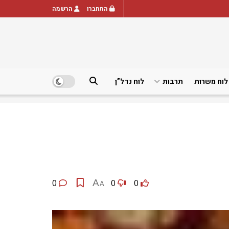
התחברו
הרשמה
לוח משרות
תרבות
לוח נדל”ן
0
A
0
0
A