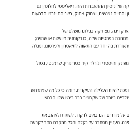
ה של ניסיון ההתאבדות הזה. ריאליסטי לחלוטין גם
 והחיים נפגשים, וצחוק-צחוק, בשניהם יזרמו הדמעות
ארקדינה, מצחיקה בגילום מושלם של
גוחכת בפתטיות שלה, כנרקומנית מיואשת או שתויה;
עוררת בה יחד עם התאווה לתיאטרון ולפרסום, ומגלה
פונק והיסטרי וג`רלד קיד כטריגורין, שרמנטי, נטול
כת להיות העלילה העיקרית. דומה כי כל מה שמתרחש
ריים ביותר של שקספיר כבר בימיו שלו. הבמאי
 על מורדים. הם באים לרקוד, לשתות ולאהוב את
מסינה. העניין מסתדר על נקלה והכל מתקדם מהר לקראת