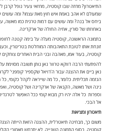
התיאטרון? מחזה שבו קוסטיה, מחזאי צעיר נופל קרבן ל
שמעולם לא אהב באמת איש חוץ מאת עצמו? ומה עושים 
ביחס אל בנה? ומה עושים עם דמות טרגית כמו מאשה, ע
באחוזתו של סורין, אחיה החולה של ארקדינה.
בתמונה הראשונה, קוסטיה מעלה על בימה קטנה לחופו של
זונחת אותו לטובת התאהבותה המוחלטת בטריגורין, וכע
קוסטיה, בעוד אמו, מאהבה ובני הבית האחרים צוחקים 
להפתעתי הרבה דווקא טרוור נאן נותן תשובה מסוימת 
נאן ביים את ההצגה עבור ה’רויאל שקספיר קומפני’ לקרא
הגזמה תכליתית. כלומר, כל מה שייראה לקהל כקומי, כל
נינה ושל מאשה, הקנאה של ארקדינה ושל קוסטיה, ואפילו
וספרות  כל אלה יהיו רק מבוא קומי ככל האפשר לטרגדי
אל הבכי.
תיאטרון ומציאות
משום כך, מבחינה תיאטרלית, ההצגה הזאת הייתה הצגה 
קוסטיה, בסוף התמונה השנייה, לא יתרחש מאחורי הקלע