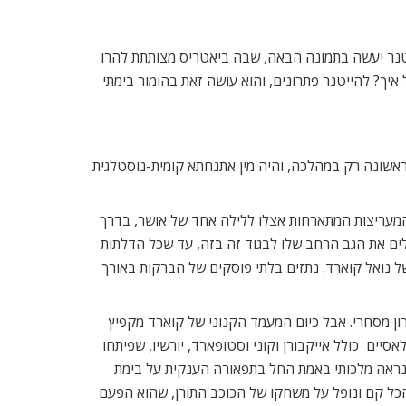
יטנר יעשה בתמונה הבאה, שבה ביאטריס מצותתת להרו
יך? להייטנר פתרונים, והוא עושה זאת בהומור בימתי
אשונה רק במהלכה, והיה מין אתנחתא קומית-נוסטלגית
המעריצות המתארחות אצלו ללילה אחד של אושר, בדרך
לים את הגב הרחב שלו לבגוד זה בזה, עד שכל הדלתות
ל נואל קוארד. נתזים בלתי פוסקים של הברקות באורך
ן מסחרי. אבל כיום המעמד הקנוני של קוארד מקפיץ
ם  כולל אייקבורן וקוני וסטופארד, יורשיו, שפיתחו
 נראה מלכותי באמת החל בתפאורה הענקית על בימת
כל קם ונופל על משחקו של הכוכב התורן, שהוא הפעם