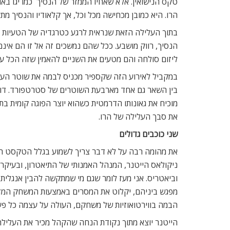
טקס הנישואין. אלא שאחיו הממזר של הנסיך  כמו יגו ב
הרו. היא כמובן מכחישה מכל וכל, אך קלאודיו והנסיך מ
בתוך העלילה הזאת שנראית לרגע כטרגדיה של הטעיות צ
הנסיך, רווק מושבע. ככל שהם נמשכים זה אל זו הם אינם
ליזום סולחה והם מטעים את השניים להאמין שזה הכל ענ
במקביל לאירוע הזה שקספיר מכניס לבמה את שוטר העיר
בין השאר גם אחד מארבעת השוטרים של סטרטפורד. דוגב
מוכיח את גאונותו הדרמטית כשהוא יוצר הפוגה קומית בת
את סבך העלילה של הרו.
שני כוכבים גדולים
את מהומה רבה על לא דבר צריך לשמוע בגלל הטקסט הנפ
ניקולאס הייטנר, המנהל האמנותי של התיאטרון, ובעיקר בג
וביאטריס. אני מעז לומר שגם מי שמתקשה להבין אנגלית 
מפגש ביניהם, יקלוט את המסרים באמצעות המשחק המדו
הבמה בווירטואוזיות של משחקם, העולה על עצמה כל פ
הייטנר יוצא מתוך נקודת הנחה שהקהל מכיר את העליל