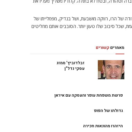
ברה וטהורה, ובטח לא בתולה. קלודיו משליך מעליו את
ה של הרו, רווקה מושבעת, ושל בנדיק, מפמלייתו של
ת, שכל סיבוב שלו טעון יותר. הסובבים אותם מחליטים
מאמרים
קשורים
זבלדוביץ’ ממזג
עסקי נדל”ן
פרשת משפחת עופר והעסקה עם איראן
גדולתו של הפופ
היזהרו מהונאות חכירה