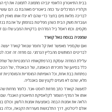
בבית התיאטרון הלאומי יגביהו מתמונה לתמונה את רף 
וקלודיו המרכלים עד כמה ביאטריס מאוהבת בו. הם עושי
לבריכה מלאת מים בחצר כדי שהם לא יגלו אותו מאזין 
ועובדות משק הבית כשהן מפליגות בגוזמתן על אהבת בנדי
מקסים. וכמו ראסל ביל המדהים בדקויות המבע שלו גם 
שמפניה בנוסח נואל קוארד
ואם שקספיר מאפשר זאת קל וחומר שנואל קוארד יעשה ז
לבריטים המותשים מהבליץ הגרמני. גם מחזה זה זוכה לגר
עלילת המחזה עוסקת בהרפתקאותיו הרומנטיות של שחקן 
כלל בסיוען של מזכירתו הנאמנה, של הבאטלר, של הטבחי
נפתחות בבת אחת, וכל האמיתות המוסריות והמוסרניות ז
מלא, שהם לא מעזים לקצץ שם באנגליה.
למעשה קוארד כתב מחזות לווסט-אנד. כלומר מחזות שהצ
אותו אל המדף השמור לקלאסיקת התיאטרון האנגלי. שם הוא
הלאה את אמנות הבמה באמצעות אמנות הלשון. וכולם בנ
אולם ליטלטון, דרך התלבושות מעוררות הקנאה, וכלה ב