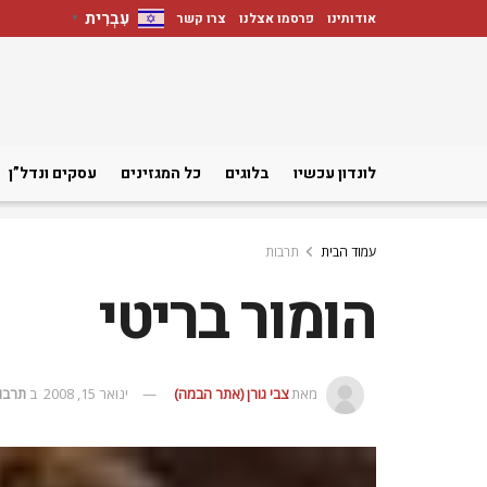
עִבְרִית
אודותינו
פרסמו אצלנו
צרו קשר
▼
לונדון עכשיו
בלוגים
כל המגזינים
עסקים ונדל”ן
עמוד הבית
תרבות
הומור בריטי
מאת
צבי גורן (אתר הבמה)
ינואר 15, 2008
ב
תרבו