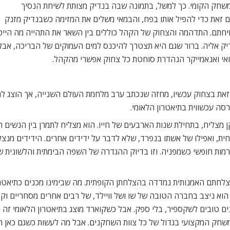
המשחק הקומי. כך למשל, בתמונה שבה בנדיק מצותת לשיחת הנסיך
ם זאת כדי להפיל אותו בפח, והבמאי משלים את המזימה כשבנדיק מזנק
לשיחתם. התדהמה והצחוק של הקהל כוללים בין השאר את התהייה מה הי
ק אליה. ברור שגם היא תצטרך להיכנס למים העמוקים של הבריכה, אבל א
זואי ואנאמייקר הנהדרת סוחטת כל צחוק אפשרי מהקהל.
את בצחוק עכשיו, מחזה שנכתב ערב מלחמת העולם השנייה, אך הוצג לר
סה עכשווית בתיאטרון הלאומי.
מצליח, בתחילת שנות הארבעים של חייו. הוא מצליח לתמרן בין הנשים 
ת, ואפילו של אשתו בנפרד, שלא לדבר על ידידים אחרים. הידידים מנצ
ורמות חופשי כשמפניה. וזו בדיוק ההגדרה של השפה הבימתית והלשונית ש
לחתם האמנותית נמדדה בהצלחתן הקופתית. מה שבימינו מכנים כתיאטרו
 ניצב בחברה הטובה של שו ושל וויילד, של רבים אחרים מסחריים וקלאסיי
ים טובים לשקספיר, בלי ספק. אבל כשקוארד מוצג בתיאטרון הלאומי זה
משחק המקצועי בגדול של כל צוות השחקנים. אבל מה לעשות כשגם כאן ה