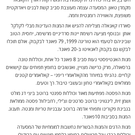
מקמדן טאון. המסעדה עצמה מעוצבת סביב קשת לבנים ויאדוקטית
משופצת, והאווירה רומנטית וחמה.
סארדו קאנאלה מצליחה להגיש את המנות העדינות מבלי לקלקל
אותן  ובנוסף מציעה רשימת יינות סרדיניים מרשימה, יחסית. הטוב
שביניהם לטעמי הוא טוריגה 1999, 79 פאונד לבקבוק. אולם תוכלו
לבקש גם בקבוק לאנאיטו ב-20 פאונד.
מנות האנטיפסטי נעות סביב 8 פאונד כל אחת, וכוללות טונה
ברסאולה, מרק כרישה מצויין, ואנשובים בחומץ תפוחים עם קישואים
קלויים. נהניתי במיוחד מהקאלאמרי ריפני – קאלאמרים קטנים
ממולאים בקאלאמרי טחון ובעשבי טיבול. רך וטעים.
מנות הפסטה מפתיעות מאוד וכוללות ספגטי ברוטב ביצי דג מולט
ושמן זית, לינגוויני ברוטב סרטנים וצ’ילי, ו’חבילות’ פסטה ממולאת
בגבינת פקורינו ותפוחי אדמה ברוטב עגבניות טריות ומנטה. תענוג.
המנות בסביבות 10פאונד.
מנות הדגים והמנות הבשריות נחשבות למומחיות של המסעדה
וכוללות כבדי עגל מבושלים בחומץ בלסמי מוגשים עם ברוקולי