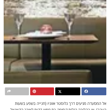
אל המסעדה מגיעים דרך גלוסטר אווניו (חנייה בשפע בשעות
הערב), או בהליכה רגלית קסומה בת חמש דקות לאורך הקאנאל