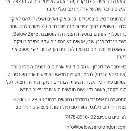
התקרה והרצפה  כולם קרח (אל דאגה, לא מחליקים על הרצפה, אך
הנשים מתבקשות שלא להגיע עם נעלי עקב).
הברמנים לבושים במעילים ובכובעי קוזאקים ואיכשהו להם לא קר.
לכם – השהייה בתוך הפריזר הזה מוגבלת ל-40 דקות בלבד, אחר
כך תוכלו להתחמם במסעדה הצמודה והמסוגננת Below Zero.
בשל מגבלת הזמן אולי, אנשים לא ממתינים עד שמסיבת מוזיקת
ההאוס תתרומם  הם נכנסים לעניינים תוך שניות  לא לפספס אף
דקה!
באייסבר של לונדון יש מקום ל-60 אורחים בו זמנית. מומלץ ביותר
(אם כי לא הכרחי) להזמין מקומות מראש באמצעות אתר האינטרנט.
המקום פתוח כל השנה, משעות הצהריים המוקדמות ועד חצות, לכל
סוגי הקהל, כאשר כל שישה חודשים הוא עובר עיצוב מחדש.
המסעדה וה’אייסבר’ (במרתף) נמצאים ברחוב 29-33 Heddon
בצמוד לרחוב ריג’נט המפורסם (מול חנות הצעצועים המלי’ס).
לפרטים נוספים: 02 -7478-8910
info@belowzerolondon.com