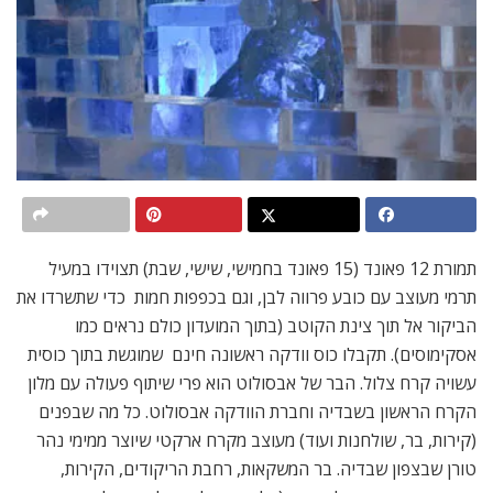
תמורת 12 פאונד (15 פאונד בחמישי, שישי, שבת) תצוידו במעיל
תרמי מעוצב עם כובע פרווה לבן, וגם בכפפות חמות  כדי שתשרדו את
הביקור אל תוך צינת הקוטב (בתוך המועדון כולם נראים כמו
אסקימוסים). תקבלו כוס וודקה ראשונה חינם  שמוגשת בתוך כוסית
עשויה קרח צלול. הבר של אבסולוט הוא פרי שיתוף פעולה עם מלון
הקרח הראשון בשבדיה וחברת הוודקה אבסולוט. כל מה שבפנים
(קירות, בר, שולחנות ועוד) מעוצב מקרח ארקטי שיוצר ממימי נהר
טורן שבצפון שבדיה. בר המשקאות, רחבת הריקודים, הקירות,