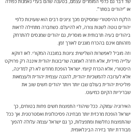
של דבר גם כלפי המומרים עצמם, בטענה שהם בעלי נאמנות כפולה
או “יהודים בסתר”.
הלקח ההיסטורי שמסיקים מכך ציונים רבים הוא שעוינות כלפי
יהודים נוטה לשנות צורה, לא להיעלם. כשחברה מתחילה לראות
ביהודים בעיה תרבותית או מוסרית, גם יהודים שמנסים להתרחק
מזהותם אינם בהכרח מוגנים לאורך זמן.
וזה מוביל לאפשרות השלישית: ציונות במובנה המקורי. לאו דווקא
עלייה מיידית, אלא חזרה לאמונה שריבונות יהודית איננה רק פרויקט
היסטורי, אלא הכרח קיומי. ישראל הופכת מחדש לא רק למדינה,
אלא לערובה להמשכיות יהודית, להגנה עצמית יהודית ולעצמאות
פוליטית יהודית בעולם שבו יותר ויותר יהודים חשים שוב את
שבריריות הקיום כמיעוט.
האירוניה עמוקה. ככל שיהודי התפוצות חשים פחות בטוחים, כך
ישראל הופכת מרכזית יותר מבחינה פסיכולוגית ואסטרטגית. אך ככל
שהתפוצות נחלשות ומתפצלות, כך גם ישראל עצמה עלולה להפוך
מבודדת יותר בזירה הבינלאומית.