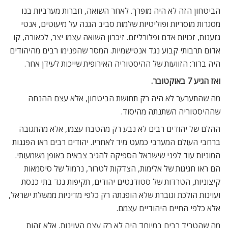
הביטחון הזה לא היה מופרך. לאחר השואה, חברות מערביות בנו
מסגרות מוסריות ופוליטיות שלמות סביב הגנה על מיעוטים, אנטי
גזענות, זכויות אדם ופלורליזם. זיכרון השואה עצמו יצר, לכאורה, קו
אדום תרבותי קבוע נגד אנטישמיות. המסר שהפנימו רבים מהיהודים
היה ברור: הזוועות של ההיסטוריה האירופית שייכות לעידן אחר.
ואז הגיע 7 באוקטובר.
מה שהתערער לא היה רק תחושת הביטחון, אלא עצם ההנחה
שההיסטוריה השתנתה מהיסוד.
ההלם של יהודים רבים לא נבע רק מהטבח עצמו, אלא מהתגובה
ברחבי העולם המערבי כמעט מיד לאחריו. יהודים רבים ראו הפגנות
המוניות עוד לפני שישראל הספיקה להגיב צבאית באופן משמעותי.
הם ראו חגיגות של אלימות, הצדקות לטרור, נרמול של סיסמאות
קיצוניות, הטרדות של סטודנטים יהודים, תקיפות נגד בתי כנסת
ועוינות הולכת וגוברת שלא הופנתה רק כלפי מדיניות ממשלת ישראל,
אלא כלפי החיים היהודיים עצמם.
מה שהטריד רבים במיוחד היה לא רק עצם העוינות, אלא זהות