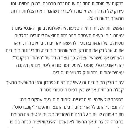
במקום על מוסדות המדינה או החברה הרחבה. במובן מסוים, זהו
פירוק של מודל ההשתלבות הליברלית שהגדיר את הצלחת יהדות
המערב במאה ה-20.
האפשרות השנייה היא היטמעות אידיאולוגית בתוך האנטי ציונות
עצמה. זוהי בעצם העסקה המרומזת המוצעת ליהודים בחלקים
מסוימים של המערב: תוכלו להישאר יהודים תרבותית, רוחנית או
אתית, אבל רק אם תתנתקו מהלאומיות היהודית, מהריבונות היהודית
ולעיתים אף מישראל עצמה. כך נוצר מודל של “היהודי המקובל”:
יהודי אוניברסלי, פוסט לאומי, חסר כוח פוליטי, מנותק מהגנה
עצמית יהודית ומזהות קולקטיבית יהודית.
עבור חלק מהיהודים זה עשוי להיראות כפתרון זמני המאפשר המשך
קבלה חברתית. אך יש כאן דפוס היסטורי מטריד.
בספרד של שלהי ימי הביניים, ליהודים הוצעה עסקה דומה:
להתנצר, להתבולל או לעזוב. רבים התנצרו והפכו ל“קונברסוס”,
מתוך אמונה שוויתור על הזהות היהודית הגלויה יבטיח את מקומם
בחברה הנוצרית. אך החשד לא נעלם. האינקוויזיציה פנתה בסופו