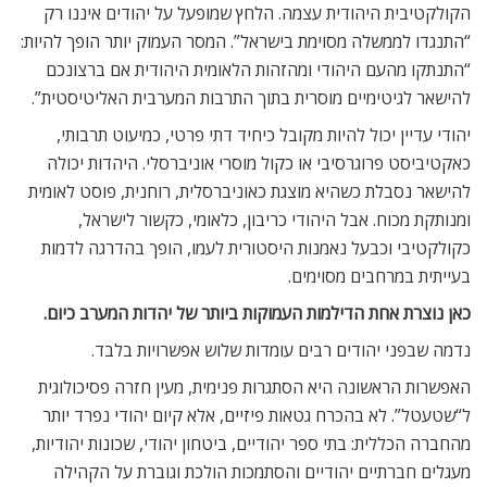
הקולקטיבית היהודית עצמה. הלחץ שמופעל על יהודים איננו רק
“התנגדו לממשלה מסוימת בישראל”. המסר העמוק יותר הופך להיות:
“התנתקו מהעם היהודי ומהזהות הלאומית היהודית אם ברצונכם
להישאר לגיטימיים מוסרית בתוך התרבות המערבית האליטיסטית”.
יהודי עדיין יכול להיות מקובל כיחיד דתי פרטי, כמיעוט תרבותי,
כאקטיביסט פרוגרסיבי או כקול מוסרי אוניברסלי. היהדות יכולה
להישאר נסבלת כשהיא מוצגת כאוניברסלית, רוחנית, פוסט לאומית
ומנותקת מכוח. אבל היהודי כריבון, כלאומי, כקשור לישראל,
כקולקטיבי וכבעל נאמנות היסטורית לעמו, הופך בהדרגה לדמות
בעייתית במרחבים מסוימים.
כאן נוצרת אחת הדילמות העמוקות ביותר של יהדות המערב כיום.
נדמה שבפני יהודים רבים עומדות שלוש אפשרויות בלבד.
האפשרות הראשונה היא הסתגרות פנימית, מעין חזרה פסיכולוגית
ל“שטעטל”. לא בהכרח גטאות פיזיים, אלא קיום יהודי נפרד יותר
מהחברה הכללית: בתי ספר יהודיים, ביטחון יהודי, שכונות יהודיות,
מעגלים חברתיים יהודיים והסתמכות הולכת וגוברת על הקהילה