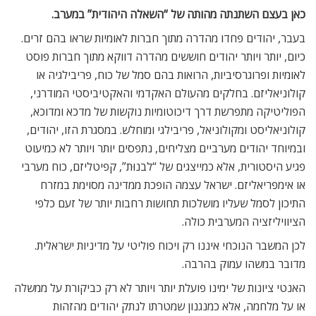
כאן בעצם השתנתה מהותה של “השאלה היהודית” במערב.
בעבר, יהודים פחדו מהדרה מתוך חברות לאומיות שראו בהם זרים.
כיום, יותר ויותר יהודים חוששים מהדרה דווקא מתוך חברות פוסט
לאומיות ופרוגרסיביות, הרואות בהם סמל של כוח, פריבילגיה או
קולוניאליזם. בחלקים מהעולם האקדמי והאקטיביסטי המודרני,
הפוליטיקה מתפרשת דרך דיכוטומיות נוקשות של מדכא ומדוכא,
קולוניאליסט ומקולוניאל, פריבילגי ומוחלש. במסגרת הזו, יהודים,
ובמיוחד יהודים מערביים מצליחים, נתפסים יותר ויותר לא כמיעוט
פגיע היסטורית, אלא כמייצגים של “לבנוּת”, קפיטליזם, כוח מערבי
או אימפריאליזם. ישראל עצמה הופכת ממדינה מסוימת במזרח
התיכון לסמל שעליו מושלכות תחושות רחבות יותר של זעם כלפי
הציוויליזציה המערבית כולה.
לכן המשבר הנוכחי איננו רק ויכוח פוליטי על מדיניות ישראלית.
מדובר במשהו עמוק בהרבה.
האנטי ציונות של ימינו פועלת יותר ויותר לא רק כביקורת על ממשלה
או על מלחמה, אלא כמנגנון שמטרתו לנתק יהודים מהזהות