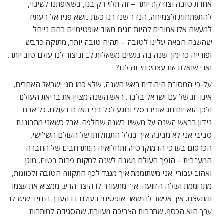
אחרת טובה וצודקת יותר – זה תלוי רק בנו, בשאיפתנו לשינוי,
להתפתחות ולצמיחה. הנדר שנדרנו כעת נושא פניו אל העתיד.
למעשה אלו אמורים להיות חגים מאוד אופטימיים בהם נייחל
שהשנה הבאה עלינו לטובה – תהיה טובה יותר, מתוקה כדבש
ופורייה כרימון. שנה בה נגשים משאלות לב וניצור לנו עולם טוב יותר.
ואני שואלת את עצמי: מי זה לנו?
על-פי המסורת היהודית ראש השנה, שלא כמו חגי ישראל האחרים,
אינו חג של עם ישראל בלבד. ראש השנה מציין את בריאת העולם
ולכן הוא יום חג אוניברסלי ונוגע לכל בני האדם בעולם. כל אדם
נידון בראש השנה על מעשיו בשנה שחלפה. אבל כשאני מתבוננת
סביבי אני לא מבינה איך בגלל התנוולותו של העולם השלישי,
הכרסום בערכי הדמוקרטיה ותחלואיה המתרחבים של החברה
המערבית – הופך העולם משנה לשנה למקום פחות בטוח, מוגן
ואהוב עבורי. אני משתוממת איך מנגד לכף התקווה הטובה ולכוונות,
מתרוממת ועולה הזוועה. איך מתעורר לו היצר הרע, ממציא את עצמו
ומתעצם. איך אפשר להישאר אופטימי בעולם בו הערך היחיד שיש לו
ערך הוא הכסף. שתרבות הצריכה מעוורת, שהסגידה למותרות