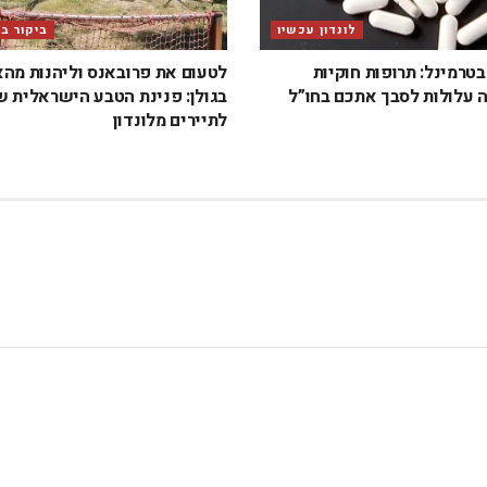
לונדון עכשיו
ביקור ב
טרמינל: תרופות חוקיות
לטעום את פרובאנס וליהנות מה
 עלולות לסבך אתכם בחו”ל
בגולן: פנינת הטבע הישראלית 
לתיירים מלונדון