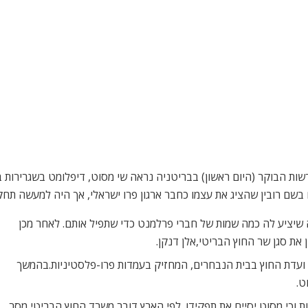
ת הבוקר (היום ראשון) בבריטניה נראה שי מסוט, דיפלומט בשגרירות בל
שם רובין שהציג את עצמו כחבר ארגון פרו ישראלי, אך היה למעשה תחקי
שיציע לה כמה שמות של חברי פרלמנט כדי שתפיל אותם. לאחר מכן
 את סגן שר החוץ הבריטי,אלן דנקן.
ש ועדת החוץ בבית הנבחרים, המחזיק בעמדות פרו-פלסטיניות.בהמשך
ט.
 וכי מסוט יסיים את תפקידו. לפי הארץ דובר משרד החוץ הבריטי מסר