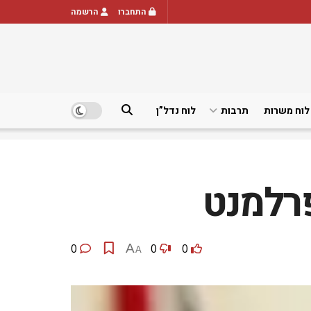
התחברו
הרשמה
לוח משרות
תרבות
לוח נדל”ן
פרלמנט
0
A
0
0
A