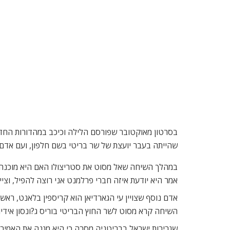
בסרטון מאוקטובר שפורסם הלילה וכיכב במהדורות החדשו
שהייתה בעבר יועצת של שר בריטי בשם חלפון, ועם אדם ב
במהלך השיחה שאל מסוט את סטריצולו האם היא מוכנה 
אמר היא יודעת איזה חברי פרלמנט אני רוצה להפיל, וציין
אדם נוסף שצויין עי הגארדיאן הוא קריספין בלאנט, רא
השיחה קרא מסוט לשר החוץ הבריטי בוריס ג?ונסון אידיו
שגרירות ישראל בבריטניה מסרה כי היא מגנה את האמירות