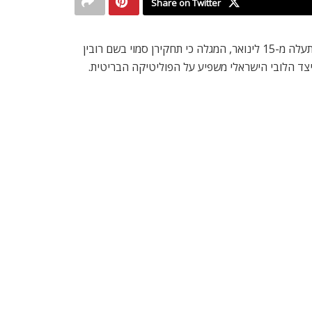
Share on Twitter
הגילוי על הדיפלומט הישראלי, שי מסוט (בתמונה למטה) הוא כחלק מתחקיר שתשדר רשת אל ג?זירה, בפרומו לסדרת התוכניות שתעלה מ-15 לינואר, המגלה כי תחקירן סמוי בשם רובין
כיצד הלובי הישראלי משפיע על הפוליטיקה הבריטית.