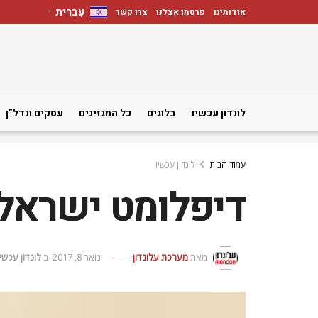
עִבְרִית
אודותינו
פרסמו אצלנו
צרו קשר
▼
לונדון עכשיו
בלוגים
כל המגזינים
עסקים ונדל”ן
עמוד הבית
לונדון עכשיו
דיפלומט ישראלי
מאת
מערכת עלונדון
ינואר 8, 2017
ב
לונדון עכשיו