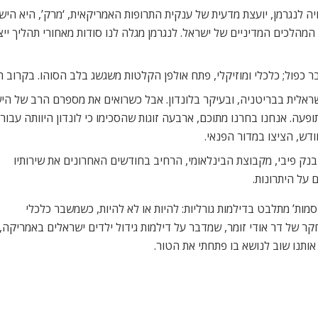
יה לנגרמן, יועצת מדעית של ענקית התרופות האמריקאית, ‘מרק’, היא ה
הלכים המדיניים של ישראל. לנגרמן מגלה לנו סודות מאחורי תהליך ייצו
ר כפול; כלכלי ומוזיקלי, פתח אולפן הקלטות משגשג בלב הסוהו. בקרוב הל
לית בבריטניה, ובעיקר בלונדון. אבל כשרואים את מספרם הרב של הישרא
ה. אנחנו בחרנו מתוכם, ארבעה זוגות שהסכימו כי לונדון היוותה עבור
ק פיבי, מקבוצת הבינלאומי, הרחיב בחודשים האחרונים את שירותיו
 על היתרונות.
ות’ מתלבט בדילמות גורליות: להיות או לא להיות, כשמשבר כלכלי
חקר של דר אודי זומר, שמדבר על דילמות גידול ילדים ישראלים באמריקה,
ותנו שוב לנושא בו פתחתי את הטור.