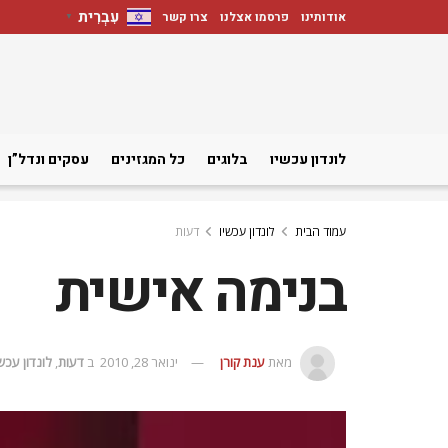
עִבְרִית
אודותינו
פרסמו אצלנו
צרו קשר
▼
לונדון עכשיו
בלוגים
כל המגזינים
עסקים ונדל”ן
עמוד הבית
לונדון עכשיו
דעות
בנימה אישית
מאת
ענת קורן
ינואר 28, 2010
ב
דעות
,
לונדון עכשי