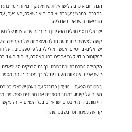
הנה דוגמא טובה לישראלית שהיא מקור גאווה למדינה; ח
בחברה. במבצע ‘עופרת יצוקה’ היא נשאלה, לא פעם, על המ
הבריאות בישראל ובאנגליה.
ישראלי נוסף מצליח הוא ירון רוזנבלום שבעיצומו של משב
קשה לפעמים לחוות את גודלה ועוצמתה של הקהילה הישרא
ישראלים-בריטיים, אפשר אולי לקבל פרספקטיבה על התופע
למקומות בילוי קצת אחרים בחג האהבה, שיחול ב-14 בחודש, הציצו במדור הפנאי.
הקהילה מתרחבת ומתבססת וכך גם הבנקים הישראלים. בנ
לישראלים ואת צוות העובדים לצורך מטרה זו. הם מספרים
בספורט הפעם – מועדון כדורגל עם מאמן ישראלי בפורטסמ
מאיים על קיומו. במדור הספרים אנו מציינים ספר, פרי מ
דילמות בהן מתלבטים ישראלים בכל העולם – וזה מקשר א
קריאה נעימה וטו בשבט שמח!