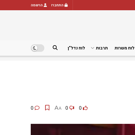
התחברו
הרשמה
לוח משרות
תרבות
לוח נדל”ן
0
A
0
0
A