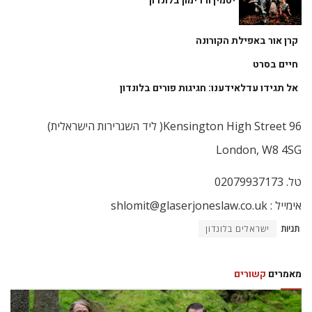
יסמין ורדימון בלונדון
קרן אור באפילת הקורונה
חיים בסרט
אל תגידו עדלאידענו: חגיגות פורים בלונדון
96 Kensington High Street( ליד השגרירות הישראלית)
London, W8 4SG
טל. 02079937173
אימייל : shlomit@glaserjoneslaw.co.uk
תגיות
ישראלים בלונדון
מאמרים
קשורים