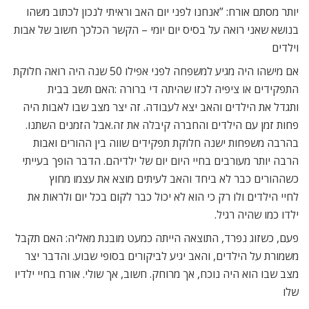
יותר מסתם אורח: ”אנחנו לפני יום האב וראיתי לנכון לכתוב משהו
בנושא שאני רואה על בסיס יום יומי – הקשר הכלכך חשוב של אבות
וילדים
אם מישהו היה מגיע למשפחה לפני אפילו 50 שנה היה רואה חלוקת
התפקידים או ציפיה לכזו שהיתה די ברורה :האם תשב בבית
ותגדל את הילדים והאב יצא לעבודה. זה יצר מצב שבו לאבות היה
פחות זמן עם הילדים והחברה קיבלה את זה.אבל הזמנים השתנו.
בהרבה משפחות ישנה חלוקת תפקידים שווה בין ההורים ואבות
הרבה יותר מעורבים בחיי היום יום של ילדיהם. הדבר הופך בעייתי
כשההורים כבר לא ביחד והאב לעיתים מוצא את עצמו מחוץ
לחיי הילדים ולו רק כי הוא לא יכול כבר לקום בכל יום ולראות את
ילדו כמו שהיה רגיל.
פעם, כשזוג נפרד, התוצאה הייתה כמעט מובנת מאליה: האם תקבל
משמורת על הילדים, והאב יגיע לביקורים בסופי שבוע. והדבר יצר
מצב שבו הוא היה נוכח, אך מרוחק. חשוב, אך שולי. אורח בחיי ילדיו
שלו