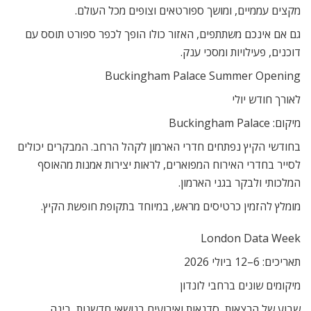
מקצים עממיים, ומושך ספורטאים וצופים מכל העולם.
גם אם אינכם משתתפים, האזור כולו הופך לכפר ספורט תוסס עם
דוכנים, פעילויות ומסכי ענק.
Buckingham Palace Summer Opening
לאורך חודש יולי
מיקום: Buckingham Palace
בחודשי הקיץ נפתחים חדרי הארמון לקהל הרחב. המבקרים יכולים
לסייר בחדרי האירוח המפוארים, לראות יצירות אמנות מהאוסף
המלכותי ולבקר בגני הארמון.
מומלץ להזמין כרטיסים מראש, במיוחד בתקופת חופשת הקיץ.
London Data Week
תאריכים: 6–12 ביולי 2026
מיקומים שונים ברחבי לונדון
שבוע של הרצאות, סדנאות ואירועים בנושאי חדשנות, בינה