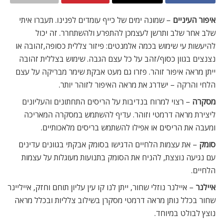
איפור העיניים
– שמונה ימים של כייף עומדים לפנינו. תעברו איתי
שלב אחר שלב ותרשן לעצמכן להתפרע ולהשתחרר. זה יכול
להיעשות עי שימוש בכמה אלמנטים: פיזור צללית כסופה,זהובה או
נצנצים בגוון כסוף/זהב על כל עצם הגבה. שימוש בצללית זהובה
ייתן מראה איפור זוהר. פזרו גם מעט אבקת שימר מבריקה על עצם
הלחי והרקה – ישדרג את מראה האיפור לזוהר יותר.
מסקרה
– רצוי למרוח בנדיבות על הריסים התחתונים והעליונים
ליצירת מראה דרמטי וזוהר. עדיף להשתמש במסקרה המאריכה
ומעבה את הריסים או אפילו להשתמש בריסים מלאכותיים.
סומק
– את עצמות הלחיים הדגישו בסומק אבקתי בגוונים עדינים
עם נגיעה נוצצת, להניח את הסומק בתנועות מעוגלות על עצמות
הלחיים.
איילנר
– איילנר נוזלי שחור, ייתן לנו קו עין עליון תוחם וחזק, אייליינר
שחור בכלל נותן מראה דרמטי מסקרן בשילוב צלליות ובכלל מראה
נוצץ לבולט במיוחד.