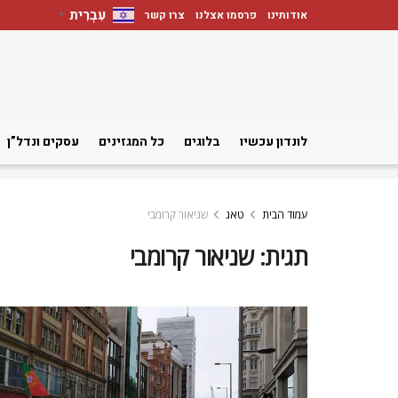
עִבְרִית
אודותינו
פרסמו אצלנו
צרו קשר
▼
לונדון עכשיו
בלוגים
כל המגזינים
עסקים ונדל”ן
עמוד הבית
טאג
שניאור קרומבי
תגית:
שניאור קרומבי