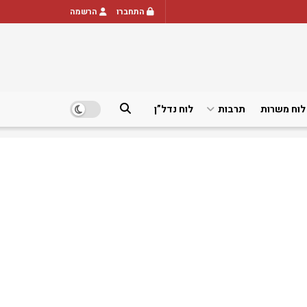
התחברו
הרשמה
לוח משרות
תרבות
לוח נדל”ן