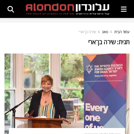
עמוד הבית
טאג
שירה בן־ארי
תגית:
שירה בן־ארי