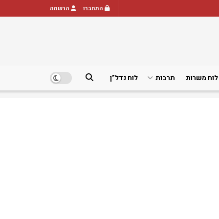
התחברו
הרשמה
לוח משרות
תרבות
לוח נדל”ן