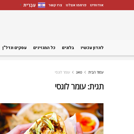
עִבְרִית
אודותינו
פרסמו אצלנו
צרו קשר
▼
לונדון עכשיו
בלוגים
כל המגזינים
עסקים ונדל”ן
עמוד הבית
טאג
עומר לוגסי
תגית:
עומר לוגסי