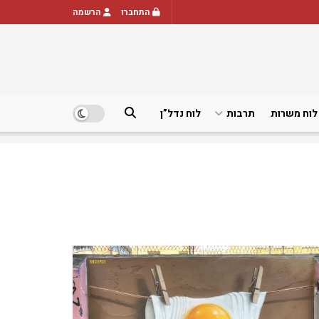
התחברו
הרשמה
לוח משרות
תרבות
לוח נדל”ן