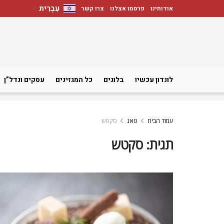
עִבְרִית
אודותינו
פרסמו אצלנו
צרו קשר
▼
לונדון עכשיו
בלוגים
כל המגזינים
עסקים ונדל”ן
עמוד הבית
טאג
סקטש
תגית:
סקטש