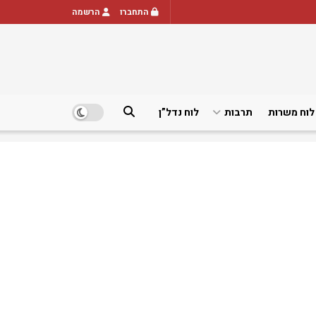
התחברו
הרשמה
לוח משרות
תרבות
לוח נדל”ן