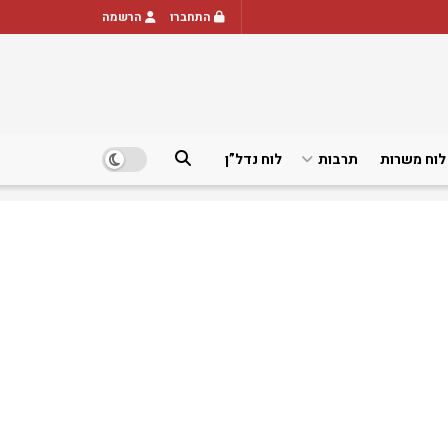
התחברו
הרשמה
לוח משרות
תרבות
לוח נדל”ן