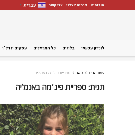
עִבְרִית
אודותינו
פרסמו אצלנו
צרו קשר
▼
לונדון עכשיו
בלוגים
כל המגזינים
עסקים ונדל”ן
עמוד הבית
טאג
ספריית פיג׳מה באנגליה
תגית:
ספריית פיג׳מה באנגליה