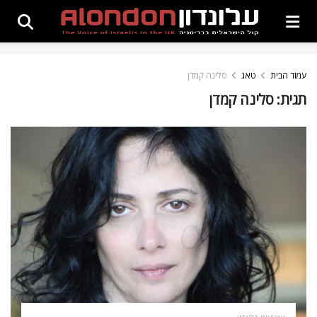
עמוד הבית
טאג
סלינה קמדן
תגית:
סלינה קמדן