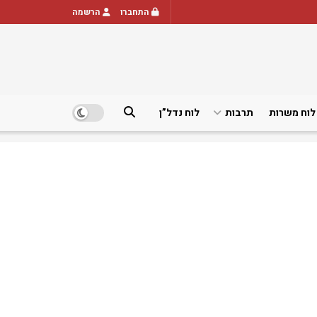
התחברו
הרשמה
לוח משרות
תרבות
לוח נדל”ן