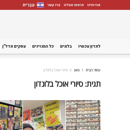
עִבְרִית
אודותינו
פרסמו אצלנו
צרו קשר
▼
לונדון עכשיו
בלוגים
כל המגזינים
עסקים ונדל”ן
עמוד הבית
טאג
סיורי אוכל בלונדון
תגית:
סיורי אוכל בלונדון