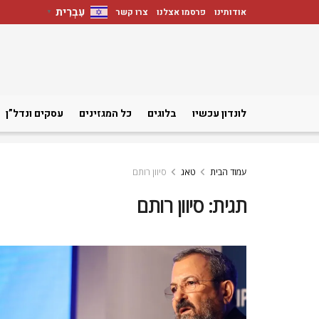
עִבְרִית
אודותינו
פרסמו אצלנו
צרו קשר
▼
לונדון עכשיו
בלוגים
כל המגזינים
עסקים ונדל”ן
עמוד הבית
טאג
סיוון רותם
תגית:
סיוון רותם