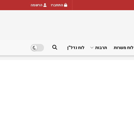
התחברו
הרשמה
לוח משרות
תרבות
לוח נדל”ן