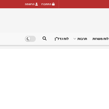
התחברו
הרשמה
לוח משרות
תרבות
לוח נדל”ן