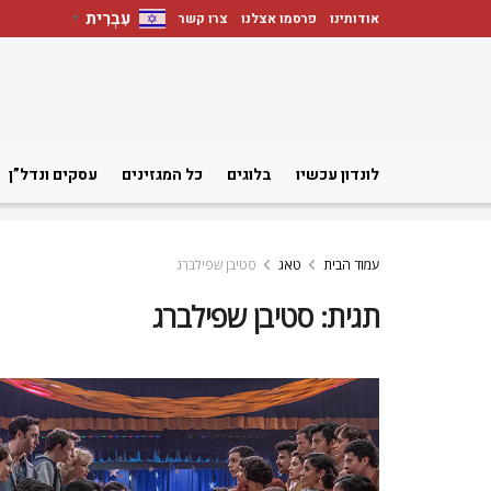
עִבְרִית
אודותינו
פרסמו אצלנו
צרו קשר
▼
לונדון עכשיו
בלוגים
כל המגזינים
עסקים ונדל”ן
עמוד הבית
טאג
סטיבן שפילברג
תגית:
סטיבן שפילברג