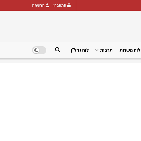
התחברו
הרשמה
לוח משרות
תרבות
לוח נדל”ן