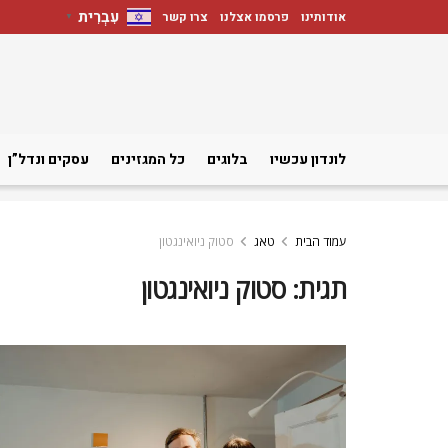
עִבְרִית
אודותינו
פרסמו אצלנו
צרו קשר
▼
לונדון עכשיו
בלוגים
כל המגזינים
עסקים ונדל”ן
עמוד הבית
טאג
סטוק ניואינגטון
תגית:
סטוק ניואינגטון