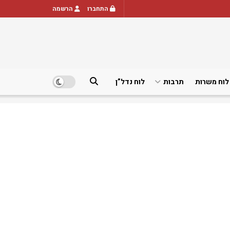
התחברו
הרשמה
לוח משרות
תרבות
לוח נדל”ן