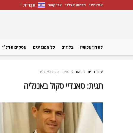
עִבְרִית
אודותינו
פרסמו אצלנו
צרו קשר
▼
לונדון עכשיו
בלוגים
כל המגזינים
עסקים ונדל”ן
עמוד הבית
טאג
סאנדיי סקול באנגליה
תגית:
סאנדיי סקול באנגליה