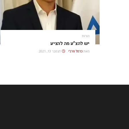
הורות
יש להצ”ע מה להציע
מאת
כרמל פרג'י
דצמבר 13, 2021