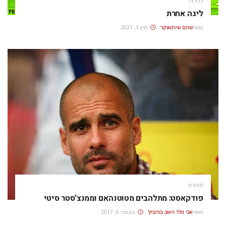
כדורגל
ליגה אחרת
מאת
שהם שירגאוקר
מרץ 3, 2021
ספורט
פודקאסט: מתלהבים מטוטנהאם וממנצ’סטר סיטי
מאת
אבי מלר ויואב בורוביץ'
נובמבר 6, 2017