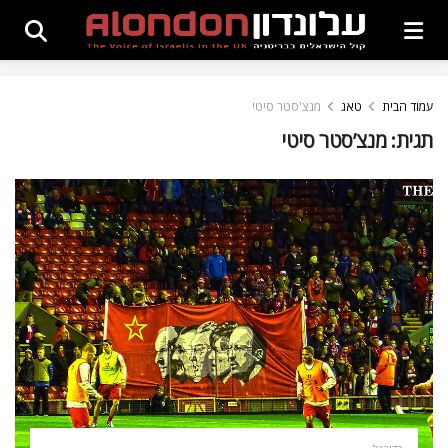
עמוד הבית
טאג
מנצ'סטר סיטי
תגית:
מנצ’סטר סיטי