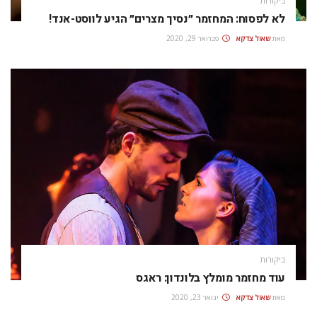
ביקורות
לא לפסוח: המחזמר ״נסיך מצרים״ הגיע לווסט-אנד!
מאת
שאול צדקא
פברואר 29, 2020
ביקורות
עוד מחזמר מומלץ בלונדון: ראגס
מאת
שאול צדקא
ינואר 23, 2020