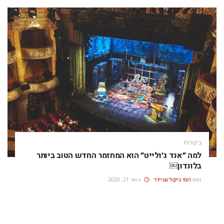
ביקורות
למה ״אנד ג׳ולייט״ הוא המחזמר החדש הטוב ביותר
בלונדון￼
מאת
רומי ניקול שניידר
ינואר 21, 2020