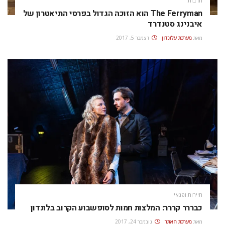
תרבות
The Ferryman הוא הזוכה הגדול בפרסי התיאטרון של
איבנינג סטנדרד
מאת
מערכת עלונדון
דצמבר 5, 2017
תיירות ופנאי
כבררר קררר: המלצות חמות לסופשבוע הקרוב בלונדון
מאת
מערכת האתר
נובמבר 24, 2017