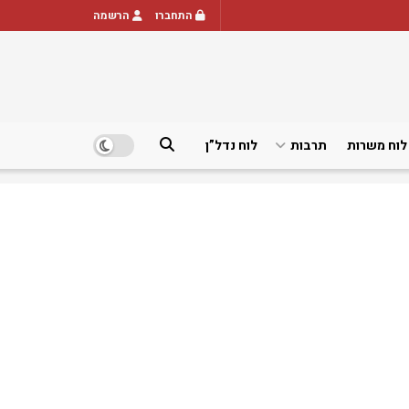
התחברו
הרשמה
לוח משרות
תרבות
לוח נדל”ן