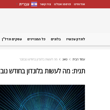
עִבְרִית
אודותינו
פרסמו אצלנו
צרו קשר
▼
לונדון עכשיו
בלוגים
כל המגזינים
עסקים ונדל”ן
עמוד הבית
טאג
מה לעשות בלונדון בחודש נובמבר
תגית:
מה לעשות בלונדון בחודש נוב