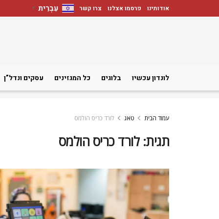
עִבְרִית
אודותינו
פרסמו אצלנו
צרו קשר
▼
לונדון עכשיו
בלוגים
כל המגזינים
עסקים ונדל”ן
עמוד הבית
טאג
לורד כריס הולמס
תגית:
לורד כריס הולמס