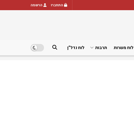
התחברו
הרשמה
לוח משרות
תרבות
לוח נדל”ן