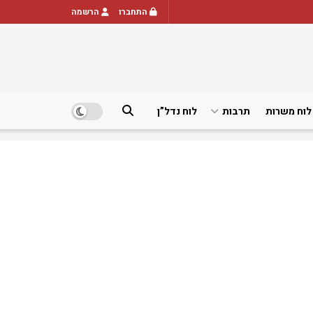
התחברו
הרשמה
לוח משרות
תרבות
לוח נדל”ן