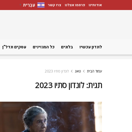
עִבְרִית
אודותינו
פרסמו אצלנו
צרו קשר
▼
לונדון עכשיו
בלוגים
כל המגזינים
עסקים ונדל”ן
עמוד הבית
טאג
לונדון סתיו 2023
תגית:
לונדון סתיו 2023