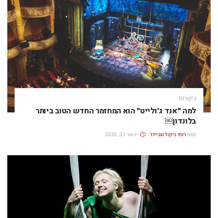
ביקורות
למה ״אנד ג׳ולייט״ הוא המחזמר החדש הטוב ביותר
בלונדון￼
מאת
רומי ניקול שניידר
ינואר 21, 2020