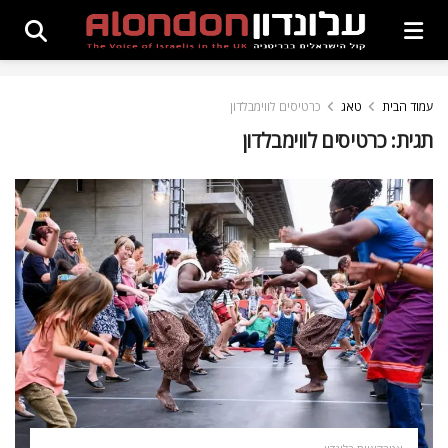
עמוד הבית
טאג
כרטיסים לווימבלדון
תגית:
כרטיסים לווימבלדון