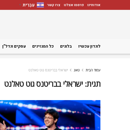
עִבְרִית
אודותינו
פרסמו אצלנו
צרו קשר
▼
לונדון עכשיו
בלוגים
כל המגזינים
עסקים ונדל”ן
עמוד הבית
טאג
ישראלי בבריטנס גוט טאלנט
תגית:
ישראלי בבריטנס גוט טאלנט