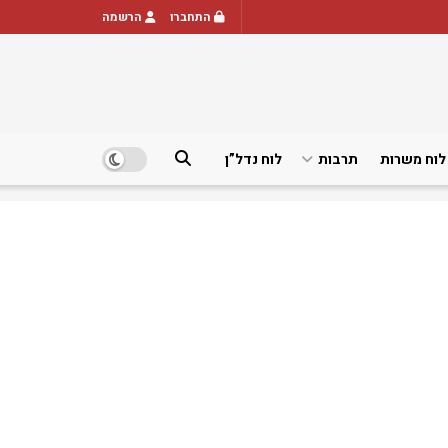
התחברו
הרשמה
לוח משרות
תרבות
לוח נדל”ן