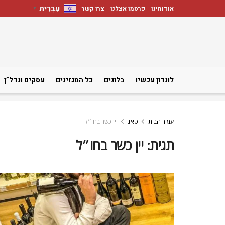
עִבְרִית
אודותינו
פרסמו אצלנו
צרו קשר
▼
לונדון עכשיו
בלוגים
כל המגזינים
עסקים ונדל”ן
עמוד הבית
טאג
יין כשר בחו״ל
תגית:
יין כשר בחו״ל