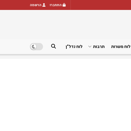
התחברו
הרשמה
לוח משרות
תרבות
לוח נדל”ן