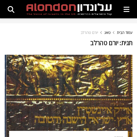
עמוד הבית
טאג
יורם טהרלב
תגית:
יורם טהרלב