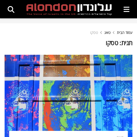
עמוד הבית
טאג
טסקו
תגית:
טסקו