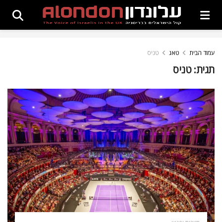
עמוד הבית
טאג
טניס
תגית:
טניס