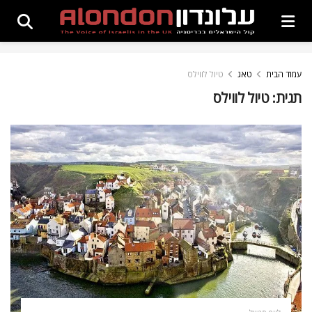
עמוד הבית
טאג
טיול לווילס
תגית:
טיול לווילס