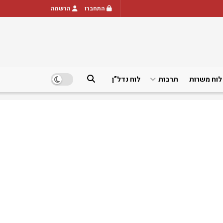
התחברו
הרשמה
לוח משרות
תרבות
לוח נדל”ן