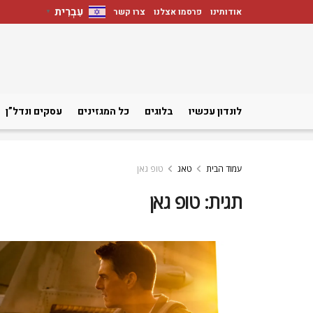
עִבְרִית
אודותינו
פרסמו אצלנו
צרו קשר
▼
לונדון עכשיו
בלוגים
כל המגזינים
עסקים ונדל”ן
עמוד הבית
טאג
טופ גאן
תגית:
טופ גאן