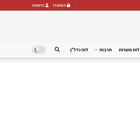
התחברו
הרשמה
לוח משרות
תרבות
לוח נדל”ן