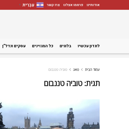
עִבְרִית
אודותינו
פרסמו אצלנו
צרו קשר
▼
לונדון עכשיו
בלוגים
כל המגזינים
עסקים ונדל”ן
עמוד הבית
טאג
טוביה טננבום
תגית:
טוביה טננבום