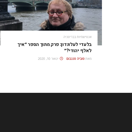
אנטישמיות בבריטניה
בלעדי לעלונדון: פרק מתוך הספר ״איך
לאלף יהודי?״
מאת
טוביה טננבום
ינואר 10, 2020