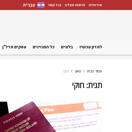
עִבְרִית
אודותינו
פרסמו אצלנו
צרו קשר
▼
לונדון עכשיו
בלוגים
כל המגזינים
עסקים ונדל”ן
עמוד הבית
טאג
חוקי
תגית:
חוקי