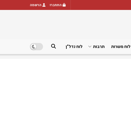
התחברו
הרשמה
לוח משרות
תרבות
לוח נדל”ן