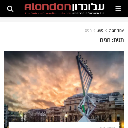
עמוד הבית
טאג
חגים
תגית:
חגים