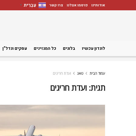
עִבְרִית
אודותינו
פרסמו אצלנו
צרו קשר
▼
לונדון עכשיו
בלוגים
כל המגזינים
עסקים ונדל”ן
עמוד הבית
טאג
ועדת חריגים
תגית:
ועדת חריגים