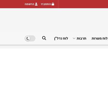
התחברו
הרשמה
לוח משרות
תרבות
לוח נדל”ן