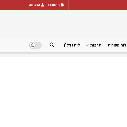
התחברו
הרשמה
לוח משרות
תרבות
לוח נדל”ן