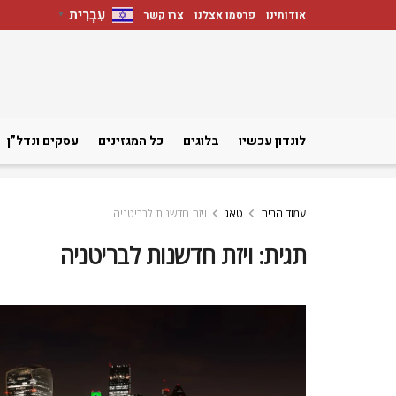
עִבְרִית
אודותינו
פרסמו אצלנו
צרו קשר
▼
לונדון עכשיו
בלוגים
כל המגזינים
עסקים ונדל”ן
עמוד הבית
טאג
ויזת חדשנות לבריטניה
תגית:
ויזת חדשנות לבריטניה