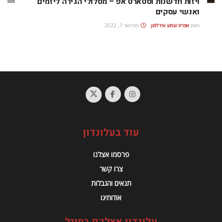
ויזות חדשנות וסטארט אפ – מסלולי הגירה ליזמים
ואנשי עסקים
מאת
אפרת‭ ‬שמש‭ ‬אידלסון
פברואר 1, 2022
עוד בעלונדון
פרסמו אצלנו
צרו קשר
תנאים והגבלות
אודותינו
עלונדון אצלכם במייל