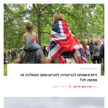
הגירה לבריטניה
ויזת משפחה לבריטניה: להגיש מתוך הממלכה או
מחוצה לה?
מאת
אפרת‭ ‬שמש‭ ‬אידלסון
יולי 14, 2023