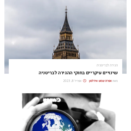
הגירה לבריטניה
שינויים עיקריים בחוקי ההגירה לבריטניה
מאת
אפרת‭ ‬שמש‭ ‬אידלסון
אפריל 8, 2023