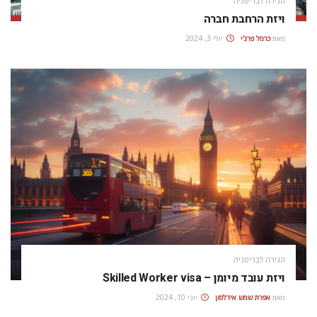
הגירה לבריטניה
ויזת הרחבת חברה
מאת
כרמל פרג'י
יולי 3, 2024
הגירה לבריטניה
ויזת עובד מיומן – Skilled Worker visa
מאת
אפרת‭ ‬שמש‭ ‬אידלסון
יוני 10, 2024