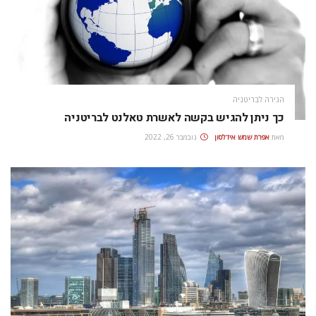
הגירה לבריטניה
כך ניתן להגיש בקשה לאשרת טאלנט לבריטניה
מאת
אפרת‭ ‬שמש‭ ‬אידלסון
נובמבר 26, 2022