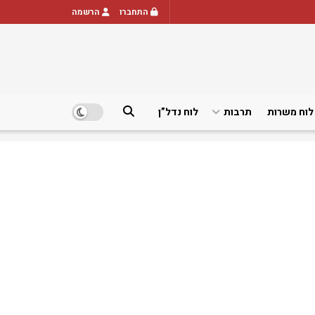
התחברו
הרשמה
לוח משרות
תרבות
לוח נדל”ן