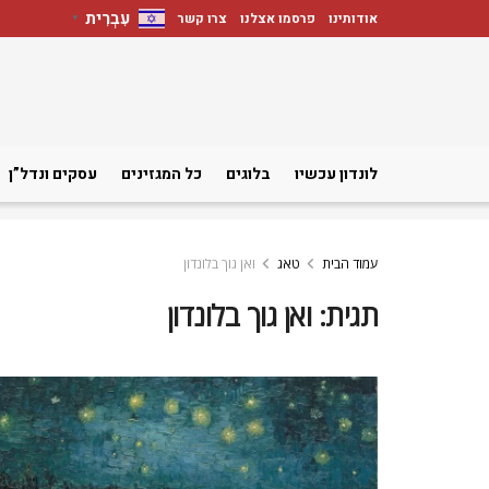
עִבְרִית
אודותינו
פרסמו אצלנו
צרו קשר
▼
לונדון עכשיו
בלוגים
כל המגזינים
עסקים ונדל”ן
עמוד הבית
טאג
ואן גוך בלונדון
תגית:
ואן גוך בלונדון