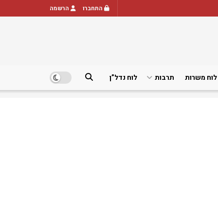
התחברו
הרשמה
לוח משרות
תרבות
לוח נדל”ן