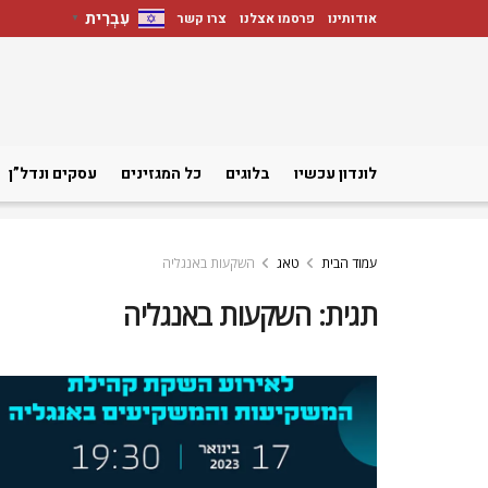
עִבְרִית
אודותינו
פרסמו אצלנו
צרו קשר
▼
לונדון עכשיו
בלוגים
כל המגזינים
עסקים ונדל”ן
עמוד הבית
טאג
השקעות באנגליה
תגית:
השקעות באנגליה