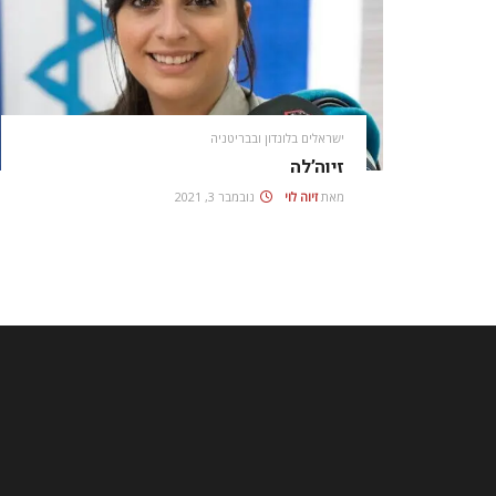
ישראלים בלונדון ובבריטניה
זיוה’לה
מאת
זיוה לוי
נובמבר 3, 2021