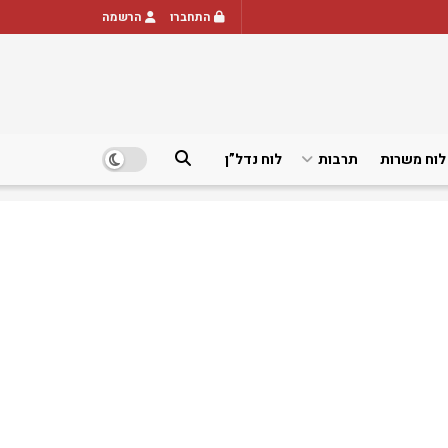
התחברו
הרשמה
לוח משרות
תרבות
לוח נדל”ן