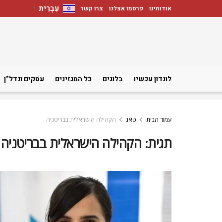
עִבְרִית
אודותינו
פרסמו אצלנו
צרו קשר
▼
לונדון עכשיו
בלוגים
כל המגזינים
עסקים ונדל”ן
עמוד הבית
טאג
הקהילה הישראלית בבריטניה
תגית:
הקהילה הישראלית בבריטניה