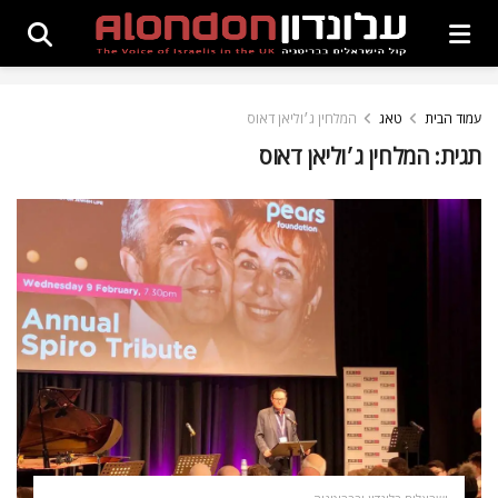
עמוד הבית
טאג
המלחין ג׳וליאן דאוס
תגית:
המלחין ג׳וליאן דאוס