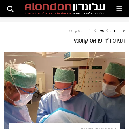
עמוד הבית
טאג
ד"ר פראס קווסמי
תגית:
ד”ר פראס קווסמי