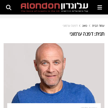
עמוד הבית
טאג
דפנה ערמוני
תגית:
דפנה ערמוני